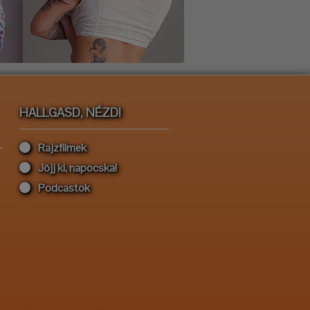
HALLGASD, NÉZD!
Rajzfilmek
Jöjj ki, napocska!
Podcastok