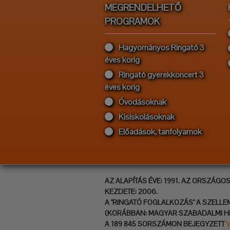
MEGRENDELHETŐ
PROGRAMOK
Hagyományos Ringató 3
éves korig
Ringató gyerekkoncert 3
éves korig
Óvodásoknak
Kisiskolásoknak
Előadások, tanfolyamok
AZ ALAPÍTÁS ÉVE: 1991. AZ ORSZÁGO
KEZDETE: 2006.
A "RINGATÓ FOGLALKOZÁS" A SZELLE
(KORÁBBAN: MAGYAR SZABADALMI H
A 189 845 SORSZÁMON BEJEGYZETT