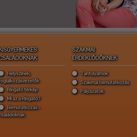
KISGYERMEKES
SZAKMAI
CSALÁDOKNAK
ÉRDEKLŐDŐKNEK
Helyszínek,
Tanfolyamok
foglalkozásvezetők
Szakmai bemutatkozás
Ringató térkép
Pályázatok
Mi az a Ringató?
Bemutatkozás -
családoknak