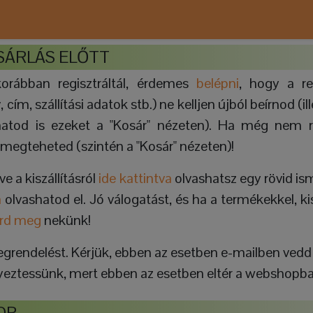
SÁRLÁS ELŐTT
orábban regisztráltál, érdemes
belépni
, hogy a re
cím, szállítási adatok stb.) ne kelljen újból beírnod (il
atod is ezeket a "Kosár" nézeten). Ha még nem re
 megteheted (szintén a "Kosár" nézeten)!
ve a kiszállításról
ide kattintva
olvashatsz egy rövid ism
a
olvashatod el. Jó válogatást, és ha a termékekkel, ki
írd meg
nekünk!
megrendelést. Kérjük, ebben az esetben e-mailben vedd 
egyeztessünk, mert ebben az esetben eltér a webshopban
OP