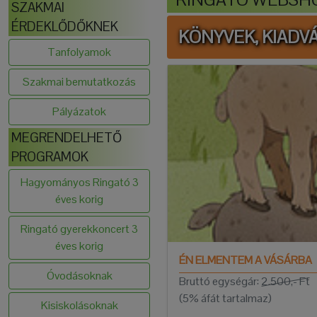
SZAKMAI
ÉRDEKLŐDŐKNEK
KÖNYVEK, KIADV
Tanfolyamok
Szakmai bemutatkozás
Pályázatok
MEGRENDELHETŐ
PROGRAMOK
Hagyományos Ringató 3
éves korig
Ringató gyerekkoncert 3
éves korig
ÉN ELMENTEM A VÁSÁRBA
Óvodásoknak
Bruttó egységár:
2.500,- Ft
(5% áfát tartalmaz)
Kisiskolásoknak