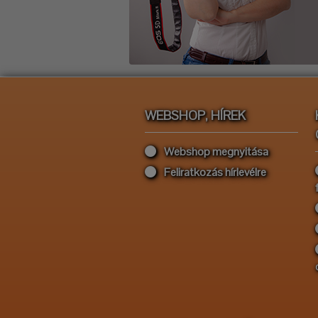
WEBSHOP, HÍREK
Webshop megnyitása
Feliratkozás hírlevélre