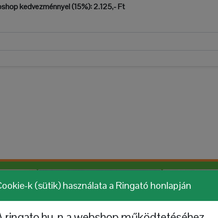
bshop kedvezménnyel (15%):
2.125,- Ft
ookie-k (sütik) használata a Ringató honlapján
A ringato.hu-n a webshop működtetéséhez