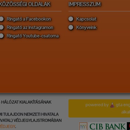
KÖZÖSSÉGI OLDALAK
IMPRESSZUM
Ringató a Facebookon
Kapcsolat
Ringató az Instagramon
Könyveink
Ringató Youtube-csatorna
S HÁLÓZAT KIALAKÍTÁSÁNAK
powered by
gta eng
alk
MI TULAJDON NEMZETI HIVATALA
IVATAL) VÉDJEGYLAJSTROMÁBAN
VÉDJEGY
.