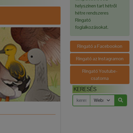
helyszínen tart hétről
hétre rendszeres
Ringató
foglalkozásokat.
Ringató a Facebookon
Ringató az Instagramon
Ringató Youtube-
csatorna
KERESÉS