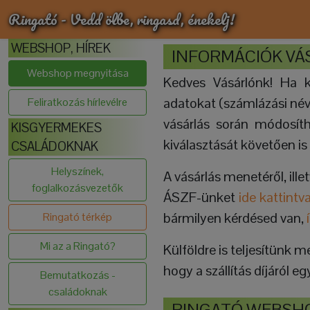
Ringató - Vedd ölbe, ringasd, énekelj!
WEBSHOP, HÍREK
INFORMÁCIÓK VÁ
Webshop megnyitása
Kedves Vásárlónk! Ha k
adatokat (számlázási név, 
Feliratkozás hírlevélre
vásárlás során módosíth
KISGYERMEKES
kiválasztását követően is
CSALÁDOKNAK
Helyszínek,
A vásárlás menetéről, illet
foglalkozásvezetők
ÁSZF-ünket
ide kattintv
bármilyen kérdésed van,
Ringató térkép
Mi az a Ringató?
Külföldre is teljesítünk 
hogy a szállítás díjáról 
Bemutatkozás -
családoknak
RINGATÓ WEBSH