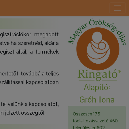
gisztrációkor megadott
letve ha szeretnéd, akár a
gisztráltál, a termékek
ertetőt, továbbá a teljes
szállítással kapcsolatban
Alapító:
Gróh Ilona
fel velünk a kapcsolatot,
 jelzett összegtől.
Összesen 175
foglalkozásvezető 460
településen, 602