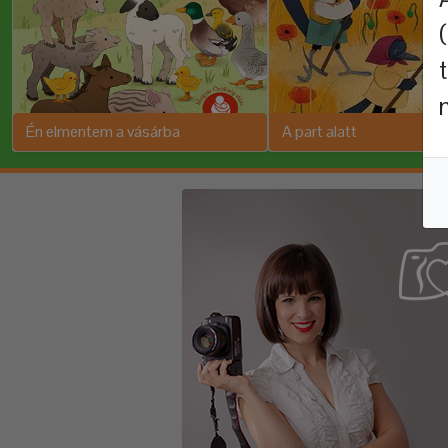
Én elmentem a vásárba
A part alatt