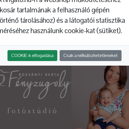
(kosár tartalmának a felhasználó gépén
történő tárolásához) és a látogatói statisztika
méréséhez használunk cookie-kat (sütiket).
Hol jártál, báránykám?
A répa
COOKIE-k elfogadása
Csak a nélkülözhetetleneket