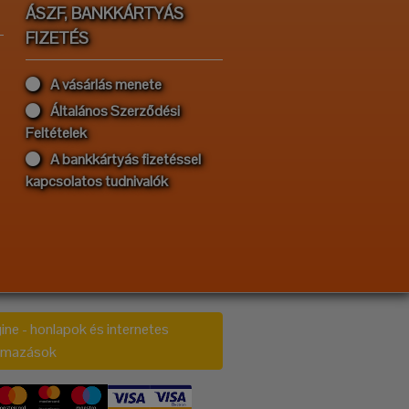
ÁSZF, BANKKÁRTYÁS
FIZETÉS
A vásárlás menete
Általános Szerződési
Feltételek
A bankkártyás fizetéssel
kapcsolatos tudnivalók
ine - honlapok és internetes
almazások