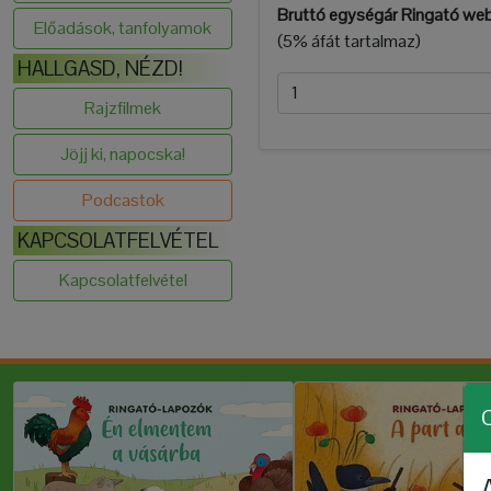
Bruttó egységár Ringató we
Előadások, tanfolyamok
(5% áfát tartalmaz)
HALLGASD, NÉZD!
Rajzfilmek
Jöjj ki, napocska!
Podcastok
KAPCSOLATFELVÉTEL
Kapcsolatfelvétel
C