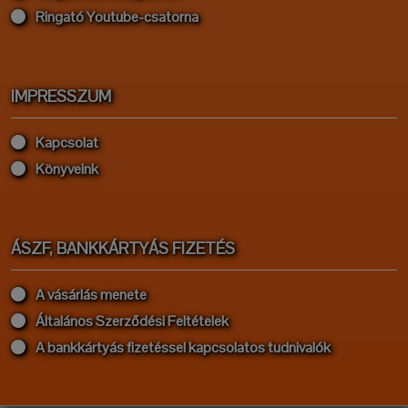
Ringató Youtube-csatorna
IMPRESSZUM
Kapcsolat
Könyveink
ÁSZF, BANKKÁRTYÁS FIZETÉS
A vásárlás menete
Általános Szerződési Feltételek
A bankkártyás fizetéssel kapcsolatos tudnivalók