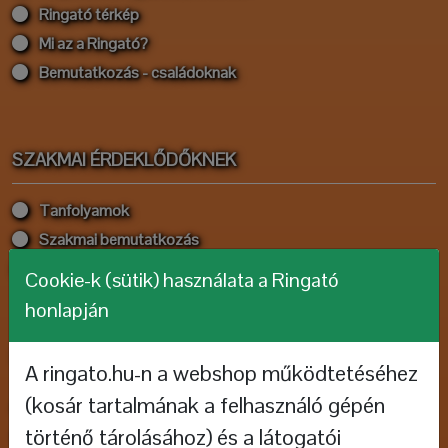
Ringató térkép
Mi az a Ringató?
Bemutatkozás - családoknak
SZAKMAI ÉRDEKLŐDŐKNEK
Tanfolyamok
Szakmai bemutatkozás
Pályázatok
Cookie-k (sütik) használata a Ringató
honlapján
HALLGASD, NÉZD!
A ringato.hu-n a webshop működtetéséhez
(kosár tartalmának a felhasználó gépén
Rajzfilmek
történő tárolásához) és a látogatói
Jöjj ki, napocska!