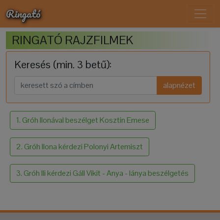
Ringató
RINGATÓ RAJZFILMEK
Keresés (min. 3 betű):
alapnézet
1. Gróh Ilonával beszélget Kosztin Emese
2. Gróh Ilona kérdezi Polonyi Artemiszt
3. Gróh Ili kérdezi Gáll Vikit - Anya - lánya beszélgetés