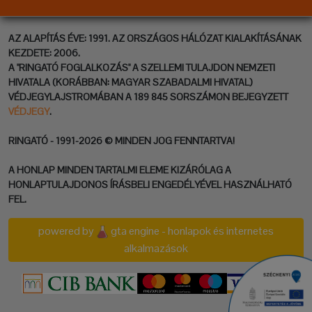
AZ ALAPÍTÁS ÉVE: 1991. AZ ORSZÁGOS HÁLÓZAT KIALAKÍTÁSÁNAK
KEZDETE: 2006.
A "RINGATÓ FOGLALKOZÁS" A SZELLEMI TULAJDON NEMZETI
HIVATALA (KORÁBBAN: MAGYAR SZABADALMI HIVATAL)
VÉDJEGYLAJSTROMÁBAN A 189 845 SORSZÁMON BEJEGYZETT
VÉDJEGY
.
RINGATÓ - 1991-2026 © MINDEN JOG FENNTARTVA!
A HONLAP MINDEN TARTALMI ELEME KIZÁRÓLAG A
HONLAPTULAJDONOS ÍRÁSBELI ENGEDÉLYÉVEL HASZNÁLHATÓ
FEL.
powered by
gta engine - honlapok és internetes
alkalmazások