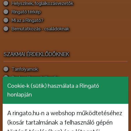
Helyszínek, foglalkozásvezetők
Ringató térkép
Mi az a Ringató?
Bemutatkozás - családoknak
SZAKMAI ÉRDEKLŐDŐKNEK
Tanfolyamok
Szakmai bemutatkozás
Cookie-k (sütik) használata a Ringató
Pályázatok
honlapján
HALLGASD, NÉZD!
A ringato.hu-n a webshop működtetéséhez
(kosár tartalmának a felhasználó gépén
Rajzfilmek