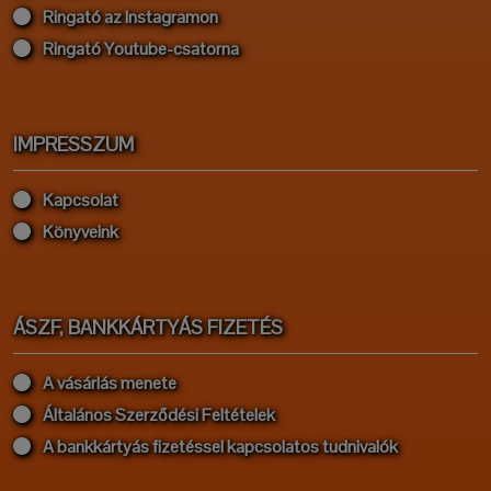
Ringató az Instagramon
Ringató Youtube-csatorna
IMPRESSZUM
Kapcsolat
Könyveink
ÁSZF, BANKKÁRTYÁS FIZETÉS
A vásárlás menete
Általános Szerződési Feltételek
A bankkártyás fizetéssel kapcsolatos tudnivalók