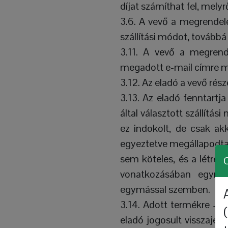
díjat számíthat fel, mely
3.6. A vevő a megrendelés
szállítási módot, tovább
3.11. A vevő a megrend
megadott e-mail címre m
3.12. Az eladó a vevő rész
3.13. Az eladó fenntart
által választott szállítá
ez indokolt, de csak ak
egyeztetve megállapodtak.
sem köteles, és a létre n
C
vonatkozásában egymá
egymással szemben.
3.14. Adott termékre – a
eladó jogosult visszaje