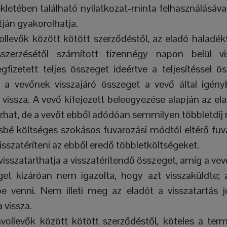
ékletében található nyilatkozat-minta felhasználásáva
tján gyakorolhatja.
vollevők között kötött szerződéstől, az eladó haladé
sszerzésétől számított tizennégy napon belül vis
gfizetett teljes összeget ideértve a teljesítéssel 
ó a vevőnek visszajáró összeget a vevő által igény
issza. A vevő kifejezett beleegyezése alapján az ela
azhat, de a vevőt ebből adódóan semmilyen többletdíj 
sbé költséges szokásos fuvarozási módtól eltérő fuv
isszatéríteni az ebből eredő többletköltségeket.
visszatarthatja a visszatérítendő összeget, amíg a ve
éget kizáróan nem igazolta, hogy azt visszaküldte; 
e venni. Nem illeti meg az eladót a visszatartás j
 vissza.
ávollevők között kötött szerződéstől, köteles a ter