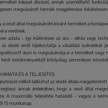
terméket képpel ábrázol, annak szemléltető funkció
legesen megvásárolt termék megjelenése tökéletesen 
gy a vevő által megvásárolni kívánt terméket a honlapo
el a vevőnek.
en adata – így különösen az ára – elírás vagy tech
az eladó erről tájékoztatja a vásárlási szándékát j
gváltozott áron is megvásárolja-e a terméket vagy n
 fenti körülményekből kifolyólag semmilyen követ
YAMATA ÉS A TELJESÍTÉS
isztráció nélkül tallózhat az eladó általa megjelenítet
megtesz annak érdekében, hogy a vevő által megr
zze. A maximális teljesítési határidő – vagyis a term
ről 15 munkanap.