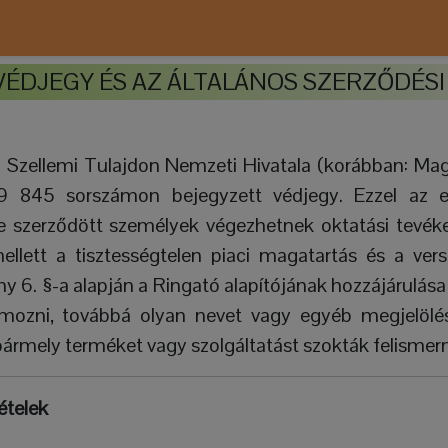
VÉDJEGY ÉS AZ ÁLTALÁNOS SZERZŐDÉSI
a Szellemi Tulajdon Nemzeti Hivatala (korábban: Ma
9 845 sorszámon bejegyzett védjegy. Ezzel az el
le szerződött személyek végezhetnek oktatási tevék
llett a tisztességtelen piaci magatartás és a vers
ény 6. §-a alapján a Ringató alapítójának hozzájárulása 
ámozni, továbbá olyan nevet vagy egyéb megjelölés
rmely terméket vagy szolgáltatást szokták felismern
ételek