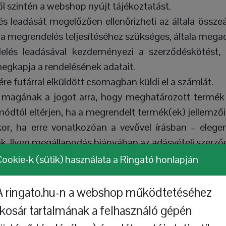
ről szintén a webshop nyújt tájékoztatást.
 leadását megelőzően ellenőrizheti az általa összeál
á a megrendelés teljesítéséhez szükséges, általa mega
elés leadásával kezdeményezi a szerződéskötést, 
egkapja a rendelésének adatait.
ére futárral elküldött csomagban küldi el a számlát.
ja magának a jogot arra, hogy meghatározott termé
si módtól eltérjen, ha a megrendelt termék(ek) jellem
kor, ha erre vonatkozóan a vevővel írásban – elege
 Ilyen megállapodás hiányában az adásvételi szerződé
em jött ügyletből fakadóan a felek a vevő által esetl
ookie-k (sütik) használata a Ringató honlapján
ssal elszámolnak, melyen felül semmilyen igé
A ringato.hu-n a webshop működtetéséhez
nnak speciális tulajdonsága vagy a kosárba helyeze
(kosár tartalmának a felhasználó gépén
lezni a vevőnek azt, hogy adott termék (vagy annak 