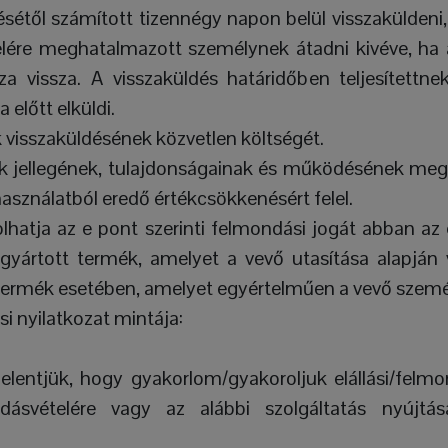
ésétől számított tizennégy napon belül visszaküldeni,
elére meghatalmazott személynek átadni kivéve, ha a
 vissza. A visszaküldés határidőben teljesítettn
 előtt elküldi.
ék visszaküldésének közvetlen költségét.
ék jellegének, tulajdonságainak és működésének meg
sználatból eredő értékcsökkenésért felel.
hatja az e pont szerinti felmondási jogát abban az
gyártott termék, amelyet a vevő utasítása alapján v
an termék esetében, amelyet egyértelműen a vevő szemé
si nyilatkozat mintája:
kijelentjük, hogy gyakorlom/gyakoroljuk elállási/fel
ásvételére vagy az alábbi szolgáltatás nyújtás