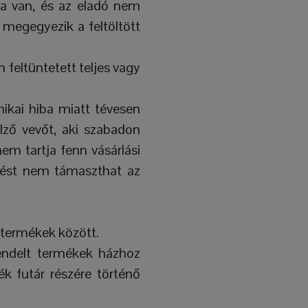
ja van, és az eladó nem
megegyezik a feltöltött
n feltüntetett teljes vagy
nikai hiba miatt tévesen
elző vevőt, aki szabadon
em tartja fenn vásárlási
elést nem támaszthat az
t termékek között.
endelt termékek házhoz
ék futár részére történő