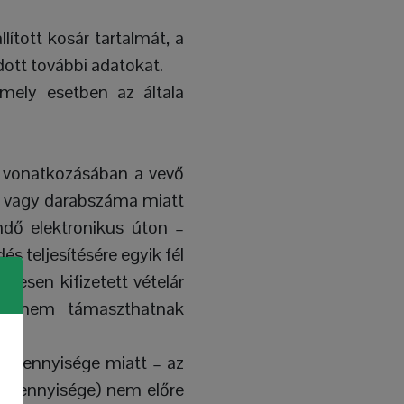
lított kosár tartalmát, a
dott további adatokat.
mely esetben az általa
k vonatkozásában a vevő
zői vagy darabszáma miatt
ndő elektronikus úton –
s teljesítésére egyik fél
egesen kifizetett vételár
nyt nem támaszthatnak
tt mennyisége miatt – az
a mennyisége) nem előre