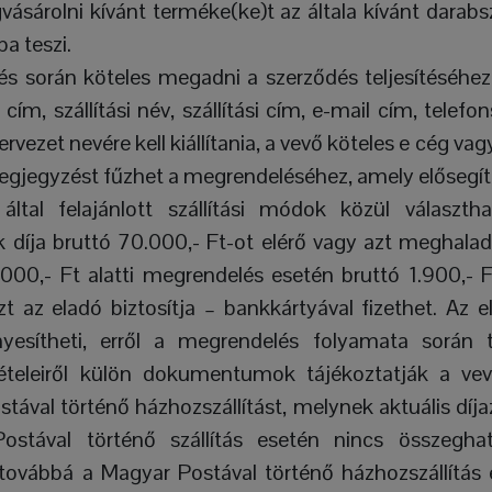
gvásárolni kívánt terméke(ke)t az általa kívánt darab
a teszi.
s során köteles megadni a szerződés teljesítéséhez
cím, szállítási név, szállítási cím, e-mail cím, tele
vezet nevére kell kiállítania, a vevő köteles e cég va
gjegyzést fűzhet a megrendeléséhez, amely elősegíti a
ltal felajánlott szállítási módok közül választha
ek díja bruttó 70.000,- Ft-ot elérő vagy azt meghal
.000,- Ft alatti megrendelés esetén bruttó 1.900,- Ft
t az eladó biztosítja – bankkártyával fizethet. Az e
nyesítheti, erről a megrendelés folyamata során 
ltételeiről külön dokumentumok tájékoztatják a ve
stával történő házhozszállítást, melynek aktuális díj
Postával történő szállítás esetén nincs összegha
 továbbá a Magyar Postával történő házhozszállítás