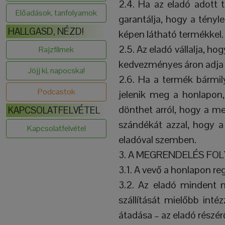
2.4. Ha az eladó adott 
Előadások, tanfolyamok
garantálja, hogy a tény
HALLGASD, NÉZD!
képen látható termékkel.
2.5. Az eladó vállalja, ho
Rajzfilmek
kedvezményes áron adja 
Jöjj ki, napocska!
2.6. Ha a termék bármily
Podcastok
jelenik meg a honlapon, 
dönthet arról, hogy a me
KAPCSOLATFELVÉTEL
szándékát azzal, hogy a
Kapcsolatfelvétel
eladóval szemben.
3. A MEGRENDELÉS FOL
3.1. A vevő a honlapon reg
3.2. Az eladó mindent 
szállítását mielőbb inté
átadása – az eladó részé