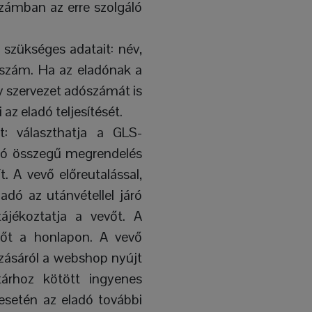
számban az erre szolgáló
 szükséges adatait: név,
fonszám. Ha az eladónak a
gy szervezet adószámát is
z eladó teljesítését.
t: választhatja a GLS-
adó összegű megrendelés
. A vevő előreutalással,
ladó az utánvétellel járó
tájékoztatja a vevőt. A
vőt a honlapon. A vevő
azásáról a webshop nyújt
tárhoz kötött ingyenes
 esetén az eladó további