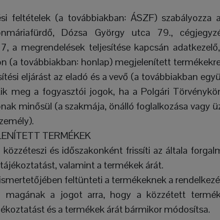
si feltételek (a továbbiakban: ÁSZF) szabályozza a
onmáriafürdő, Dózsa György utca 79., cégjegyz
 a megrendelések teljesítése kapcsán adatkezelő,
on (a továbbiakban: honlap) megjelenített termékekre
ítési eljárást az eladó és a vevő (a továbbiakban együ
tik meg a fogyasztói jogok, ha a Polgári Törvénykön
ónak minősül (a szakmája, önálló foglalkozása vagy ü
személy).
LENÍTETT TERMÉKEK
 közzéteszi és időszakonként frissíti az általa forgal
tájékoztatást, valamint a termékek árát.
ismertetőjében feltünteti a termékeknek a rendelkezés
ja magának a jogot arra, hogy a közzétett terméke
ájékoztatást és a termékek árát bármikor módosítsa.