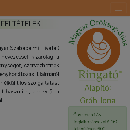
 FELTÉTELEK
gyar Szabadalmi Hivatal)
nevezéssel kizárólag a
enységet, szervezhetnek
enykorlátozás tilalmáról
nélkül tilos szolgáltatást
Alapító:
t használni, amelyről a
Gróh Ilona
i.
Összesen 175
foglalkozásvezető 460
településen, 602