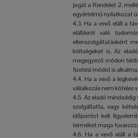
jogát a Rendelet 2. mell
egyértelmű nyilatkozat ú
4.3. Ha a vevő eláll a tá
elállásról való tudomá
ellenszolgáltatásként me
költségeket is. Az elad
megegyező módon téríti v
fizetési módot is alkalm
4.4. Ha a vevő a legkevé
vállalkozás nem köteles v
4.5. Az eladó mindaddig 
szolgáltatta, vagy kéts
időpontot kell figyelemb
terméket maga fuvarozza
4.6. Ha a vevő eláll a t