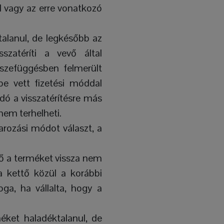
l vagy az erre vonatkozó
ktalanul, de legkésőbb az
szatéríti a vevő által
összefüggésben felmerült
be vett fizetési móddal
dó a visszatérítésre más
nem terhelheti.
arozási módot választ, a
vő a terméket vissza nem
a kettő közül a korábbi
oga, ha vállalta, hogy a
méket haladéktalanul, de