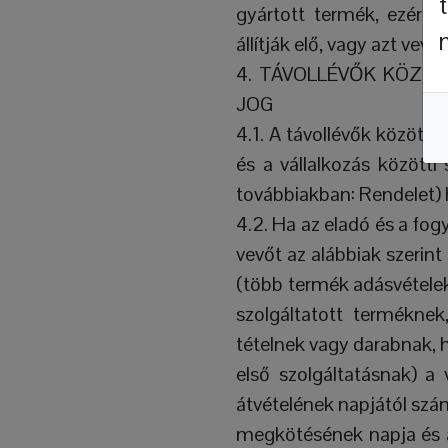
gyártott termék, ezért a
állítják elő, vagy azt vev
4. TÁVOLLÉVŐK KÖZÖ
JOG
4.1. A távollévők között 
és a vállalkozás közötti 
továbbiakban: Rendelet)
4.2. Ha az eladó és a fog
vevőt az alábbiak szerint 
(több termék adásvételeko
szolgáltatott terméknek
tételnek vagy darabnak, h
első szolgáltatásnak) a 
átvételének napjától szám
megkötésének napja és a 