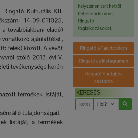
helyszínen tart hétről
 Ringató Kulturális Kft.
hétre rendszeres
ékszám: 14-09-011025,
Ringató
foglalkozásokat.
 a továbbiakban: eladó)
 vonatkozó ajánlattételi,
tt: felek) között. A vevőt
Ringató a Facebookon
yvről szóló 2013. évi V.
Ringató az Instagramon
zleti tevékenysége körén
Ringató Youtube-
csatorna
KERESÉS
mazott termékek listáját,
ére álló tulajdonságait.
k listáját, a termékek