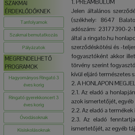
1. PREAMBULUM
SZAKMAI
Jelen általános szerződé
ÉRDEKLŐDŐKNEK
(székhely: 8647 Balat
Tanfolyamok
adószám: 23177390-2-17,
Szakmai bemutatkozás
által a ringato.hu honlap
szerződéskötési és -teljes
Pályázatok
fogyasztóként akkor ille
MEGRENDELHETŐ
törvény szerint fogyaszt
PROGRAMOK
kívül eljáró természetes 
Hagyományos Ringató 3
2. A HONLAPON MEGJE
éves korig
2.1. Az eladó a honlapján
Ringató gyerekkoncert 3
azok ismertetőjét, egyéb 
éves korig
2.2. Az eladó a termékek 
Óvodásoknak
2.3. Az eladó fenntart
ismertetőjét, az egyéb t
Kisiskolásoknak