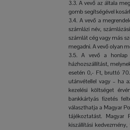
3.3. A vevő az általa me
gomb segítségével kosárb
3.4. A vevő a megrendelé
számlázi név, számlázási 
számlát cég vagy más szer
megadni. A vevő olyan me
3.5. A vevő a honlap á
házhozszállítást, melyn
esetén 0,- Ft, bruttó 70
utánvétellel vagy – ha az
kezelési költséget érvé
bankkártyás fizetés fe
választhatja a Magyar Po
tájékoztatást. Magyar 
kiszállítási kedvezmény,