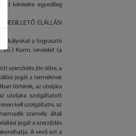
ezett kérésére egyedileg
MEGILLETŐ ELÁLLÁSI
ó szabályokat a fogyasztó
I. 26.) Korm. rendelet (a
tt szerződés jön létre, a
elállási jogát a terméknek
ban történik, az utoljára
 utoljára szolgáltatott
sen kell szolgáltatni, az
 harmadik személy általi
lállási jogát a szerződés
korolhatja. A vevő ezt a