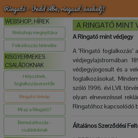
Ringató - Vedd ölbe, ringasd, énekelj!
WEBSHOP, HÍREK
A RINGATÓ MINT 
Webshop megnyitása
A Ringató mint védjegy
Feliratkozás hírlevélre
A "Ringató foglalkozás" 
KISGYERMEKES
védjegylajstromában 18
CSALÁDOKNAK
védjegyjogosult és a ve
Helyszínek,
foglalkozásokat. Mindeme
foglalkozásvezetők
szóló 1996. évi LVII. törv
olyan elnevezéssel rekl
Ringató térkép
Ringatóhoz kapcsolódó bá
Mi az a Ringató?
Bemutatkozás -
Általános Szerződési Felt
családoknak