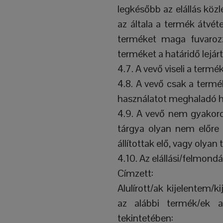
legkésőbb az elállás közl
az általa a termék átvét
terméket maga fuvarozza
terméket a határidő lejárta
4.7. A vevő viseli a term
4.8. A vevő csak a term
használatot meghaladó ha
4.9. A vevő nem gyakorol
tárgya olyan nem előre 
állítottak elő, vagy oly
4.10. Az elállási/felmondá
Címzett:
Alulírott/ak kijelentem/
az alábbi termék/ek ad
tekintetében: