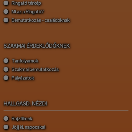
Ringató térkép
Mi az a Ringató?
Bemutatkozás - családoknak
SZAKMAI ÉRDEKLŐDŐKNEK
Tanfolyamok
Szakmai bemutatkozás
Pályázatok
HALLGASD, NÉZD!
Rajzfilmek
Jöjj ki, napocska!