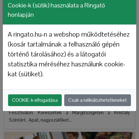
Cookie-k (sütik) használata a Ringató
honlapján
A ringato.hu-n a webshop működtetéséhez
(kosár tartalmának a felhasználó gépén
történő tárolásához) és a látogatói
statisztika méréséhez használunk cookie-
Ringató koncert és vetítés a Cinemira Nemzetközi
kat (sütiket).
Gyerekfilm Fesztiválon
Ujvári Klára
2024-10-06
Szeretettel várja a kisgyermekes családokat Gróh Ili és
COOKIE-k elfogadása
Csak a nélkülözhetetleneket
Gáll Viki október 12-én a Cinemira Nemzetközi Gyerekfilm
Fesztiválon. Keressétek a Margitszigeten a Kristály
Színtért. Apát, nagyszülőket...