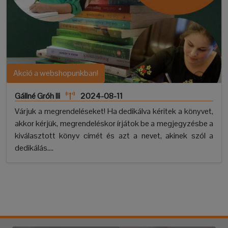
Akció a webshopunkban!
Gállné Gróh Ili
2024-08-11
Várjuk a megrendeléseket! Ha dedikálva kéritek a könyvet,
akkor kérjük, megrendeléskor írjátok be a megjegyzésbe a
kiválasztott könyv címét és azt a nevet, akinek szól a
dedikálás....