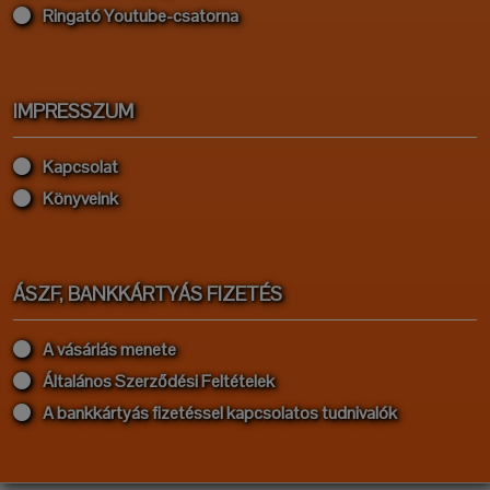
Ringató Youtube-csatorna
IMPRESSZUM
Kapcsolat
Könyveink
ÁSZF, BANKKÁRTYÁS FIZETÉS
A vásárlás menete
Általános Szerződési Feltételek
A bankkártyás fizetéssel kapcsolatos tudnivalók