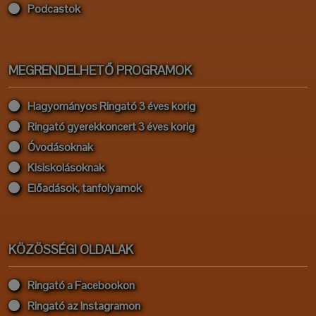
Podcastok
MEGRENDELHETŐ PROGRAMOK
Hagyományos Ringató 3 éves korig
Ringató gyerekkoncert 3 éves korig
Óvodásoknak
Kisiskolásoknak
Előadások, tanfolyamok
KÖZÖSSÉGI OLDALAK
Ringató a Facebookon
Ringató az Instagramon