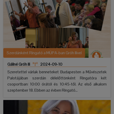
Szerdánként Ringató a MÜPA-ban Gróh Ilivel
Gállné Gróh Ili
2024-09-10
Szeretettel várlak benneteket Budapesten a Művészetek
Palotájában szerdán délelőttönként Ringatóra két
csoportban: 10:00 órától és 10:45-től. Az első alkalom
szeptember 18. Ebben az évben Ringató...