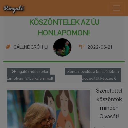
Ringató
KÖSZÖNTELEK AZ ÚJ
HONLAPOMON!
GÁLLNÉ GRÓH ILI
2022-06-21
Ringató módszertani
Zenei nevelés a bölcsődében -
tanfolyam 24. alkalommal!
akkreditált képzés
Szeretettel
köszöntök
minden
Olvasót!