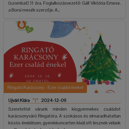
(szombat) 11 óra. Foglalkozásvezető: Gáll Viktória Emese,
a Borsi mesék szerzője. A...
Ringató Karácsony - Ezer család énekel
Ujvári Klára
2024-12-09
Szeretettel várunk minden kisgyermekes családot
karácsonyváró Ringatóra. A szokásos és elmaradhatatlan
közös éneklésen, gyerekkoncerten kívül ott lesznek velünk