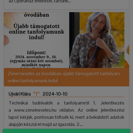
az Operaház énekesei, tartunk...
Zenei nevelés az óvodában, újabb támogatott tanfolyam
online tanfolyamunk indul
Ujvári Klára
2024-10-10
Technikai tudnivalók a tanfolyamról 1. Jelentkezés
a www.zeneineveles.hu oldalon. Az online jelentkezési
lapot kérjük, pontosan töltsék ki, mert a beküldött adatok
alapján készül el majd az igazolás. 2....