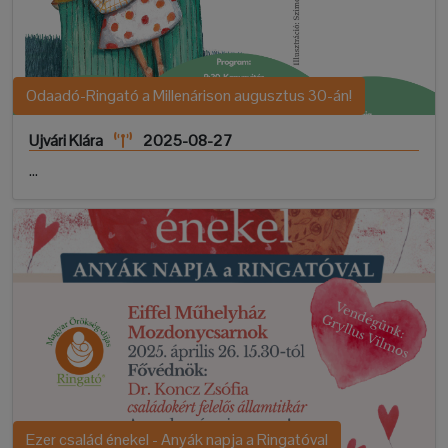
Odaadó-Ringató a Millenárison augusztus 30-án!
Ujvári Klára
2025-08-27
...
Ezer család énekel - Anyák napja a Ringatóval