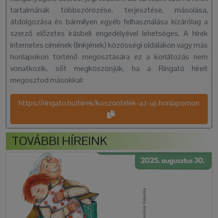
tartalmának többszörözése, terjesztése, másolása,
átdolgozása és bármilyen egyéb felhasználása kizárólag a
szerző előzetes írásbeli engedélyével lehetséges. A hírek
internetes címének (linkjének) közösségi oldalakon vagy más
honlapokon történő megosztására ez a korlátozás nem
vonatkozik, sőt megköszönjük, ha a Ringató híreit
megosztod másokkal:
https://ringato.hu/hirek/koszontelek-az-uj-honlapomon
TOVÁBBI HÍREINK