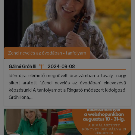
Zenei nevelés az óvodában - tanfolyam
Gállné Gróh Ili
2024-09-08
Idén újra elérhető megnövelt óraszámban a tavaly nagy
sikert aratott "Zenei nevelés az óvodában" elnevezésű
képzésünk! A tanfolyamot a Ringató módszert kidolgozó
Gróh Ilona,...