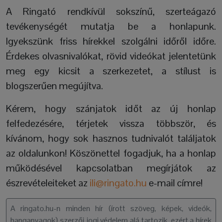
A Ringató rendkívül sokszínű, szerteágazó
tevékenységét mutatja be a honlapunk.
Igyekszünk friss hírekkel szolgálni időről időre.
Érdekes olvasnivalókat, rövid videókat jelentetünk
meg egy kicsit a szerkezetet, a stílust is
blogszerűen megújítva.
Kérem, hogy szánjatok időt az új honlap
felfedezésére, térjetek vissza többször, és
kívánom, hogy sok hasznos tudnivalót találjatok
az oldalunkon! Köszönettel fogadjuk, ha a honlap
működésével kapcsolatban megírjátok az
észrevételeiteket az
ili@ringato.hu
e-mail címre!
A ringato.hu-n minden hír (írott szöveg, képek, videók,
hanganyagok) szerzői jogi védelem alá tartozik, ezért a hírek